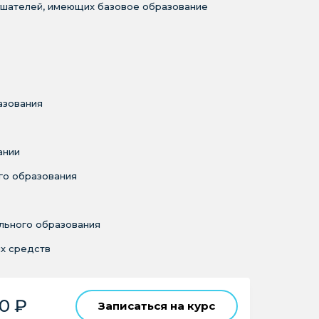
ушателей, имеющих базовое образование
азования
ании
го образования
льного образования
х средств
0 ₽
Записаться на курс