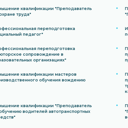
вышение квалификации "Преподаватель
П
охране труда"
"
офессиональная переподготовка
И
оциальный педагог"
п
офессиональная переподготовка
П
ьюторское сопровождение в
п
разовательных организациях"
п
вышение квалификации мастеров
П
оизводственного обучения вождению
п
т
к
вышение квалификации "Преподаватель
П
 обучению водителей автотранспортных
"
редств"
в