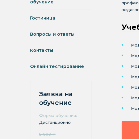
обучение
профес
педагог
Гостиница
Уче
Вопросы и ответы
Мод
Контакты
Мод
Онлайн тестирование
Мод
Мод
Мод
Заявка на
Мод
обучение
Мод
Форма обучения:
Дистанционно
5 000 ₽