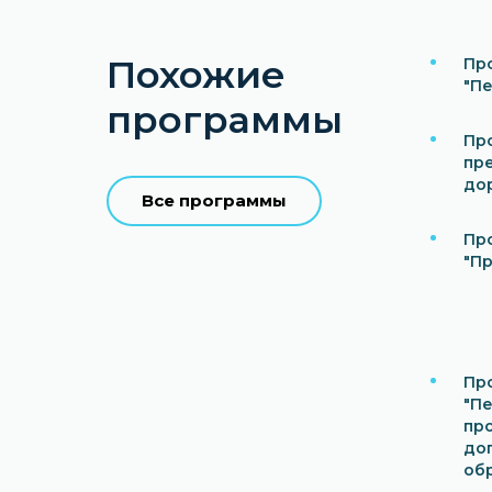
Похожие
Пр
"П
программы
Пр
пр
до
Все программы
Пр
"П
Пр
"П
пр
до
об