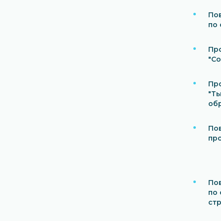
По
по 
Пр
"С
Пр
"Т
об
По
пр
По
по
ст