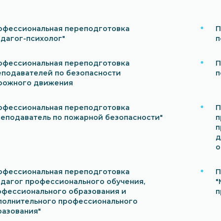
офессиональная переподготовка
П
едагог-психолог"
п
офессиональная переподготовка
П
еподавателей по безопасности
п
рожного движения
офессиональная переподготовка
П
реподаватель по пожарной безопасности"
п
п
д
о
офессиональная переподготовка
П
едагог профессионального обучения,
"
офессионального образования и
п
полнительного профессионального
разования"