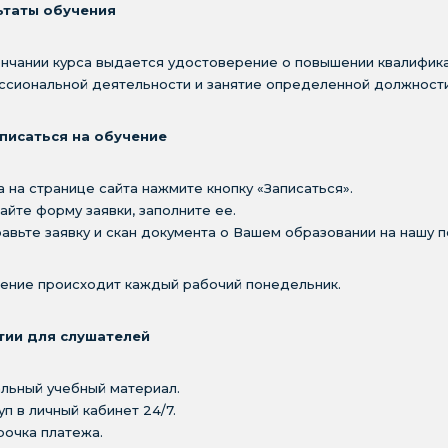
ьтаты обучения
нчании курса выдается удостоверение о повышении квалифик
сиональной деятельности и занятие определенной должности
аписаться на обучение
ва на странице сайта нажмите кнопку «Записаться».
чайте форму заявки, заполните ее.
равьте заявку и скан документа о Вашем образовании на нашу почт
ение происходит каждый рабочий понедельник.
тии для слушателей
альный учебный материал.
уп в личный кабинет 24/7.
рочка платежа.