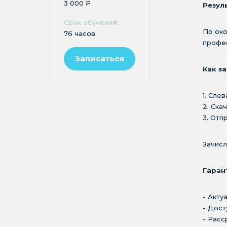
3 000 ₽
Резул
Срок обучения:
По око
76 часов
профес
Записаться
Как з
1. Сле
2. Ска
3. Отп
Зачисл
Гаран
- Акту
- Дост
- Расс