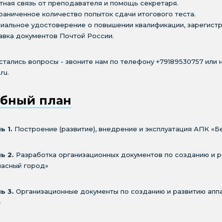
тная связь от преподавателя и помощь секретаря.
раниченное количество попыток сдачи итогового теста.
циальное удостоверение о повышении квалификации, зарегис
авка документов Почтой России.
стались вопросы - звоните нам по телефону +79189530757 или н
.ru.
бный план
ь 1.
Построение (развитие), внедрение и эксплуатация АПК «Б
ь 2.
Разработка организационных документов по созданию и 
пасный город»
ь 3.
Организационные документы по созданию и развитию апп
»