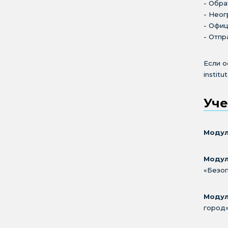
- Обра
- Неог
- Офи
- Отпр
Если о
institut
Уче
Модул
Модул
«Безо
Модул
город