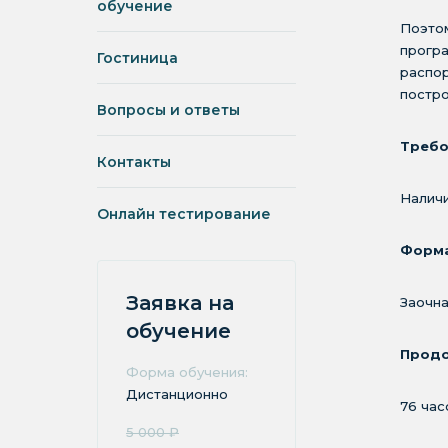
обучение
Поэтом
програ
Гостиница
распо
постро
Вопросы и ответы
Требо
Контакты
Наличи
Онлайн тестирование
Форма
Заявка на
Заочна
обучение
Продо
Форма обучения:
Дистанционно
76 час
5 000 ₽