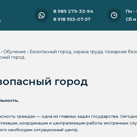
8 989 279-33-94
Пн -
8 918 953-07-57
Сб и
и
я
›
Обучение
›
Безопасный город, охрана труда, пожарная без
сный город
зопасный город
льность.
сность граждан — одна из главных задач государства. Сегод
тизации, координации и централизации работы экстренных сл
ого необходим ситуационный центр.