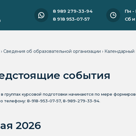
8 989 279-33-94
Пн -
8 918 953-07-57
Сб и
и
я
›
Сведения об образовательной организации
›
Календарный 
едстоящие события
 в группах курсовой подготовки начинаются по мере формиро
по телефону: 8-918-953-07-57, 8-989-279-33-94.
мая 2026