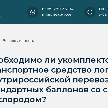
8 989 279-33-94
Пн -
8 918 953-07-57
Сб и
и
я
›
Вопросы и ответы
обходимо ли укомплект
анспортное средство ло
утрироссийской перево
андартных баллонов со 
слородом?