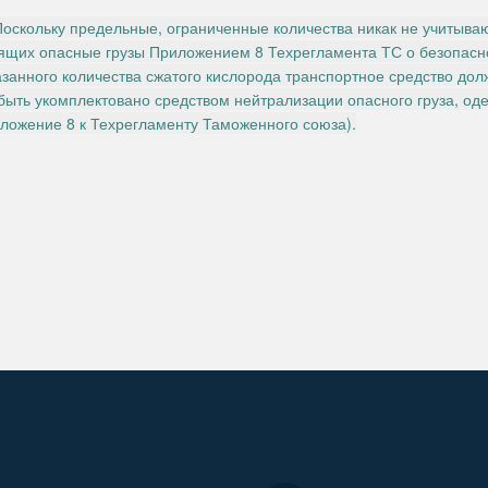
Поскольку предельные, ограниченные количества никак не учитыва
ящих опасные грузы Приложением 8 Техрегламента ТС о безопасно
азанного количества сжатого кислорода транспортное средство дол
быть укомплектовано средством нейтрализации опасного груза, одеж
иложение 8 к Техрегламенту Таможенного союза).