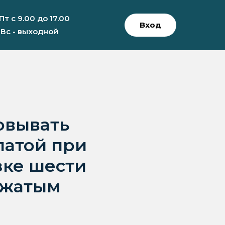
 Пт с 9.00 до 17.00
Вход
 Вс - выходной
овывать
патой при
зке шести
сжатым